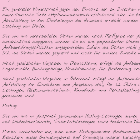
Ein genereller Widerspruch gegen den Einsatz der zu Zwecken d
amerikanische Seite http://www.aboutads.info/choices/ oder die E
Abschaltung in den Einstellungen des Browsers erreicht werden. 
Löschung von Daten
Die von uns verarbeiteten Daten werden nach Maßgabe der Art.
ausdrücklich angegeben, werden die bei uns gespeicherten Daten
Aufbewahrungspflichten entgegenstehen. Sofern die Daten nicht g
D.h. die Daten werden gesperrt und nicht für andere Zwecke ve
Nach gesetzlichen Vorgaben in Deutschland, erfolgt die Aufbe
Lageberichte, Buchungsbelege, Handelsbücher, für Besteuerung r
Nach gesetzlichen Vorgaben in Österreich erfolgt die Aufbewahr
Aufstellung der Einnahmen und Ausgaben, etc.), für 22 Jahr
Leistungen, Telekommunikations-, Rundfunk- und Fernsehleistu
genommen wird.
Hosting
Die von uns in Anspruch genommenen Hosting-Leistungen dienen d
und Datenbankdienste, Sicherheitsleistungen sowie technische War
Hierbei verarbeiten wir, bzw. unser Hostinganbieter Bestandsd
Besuchern dieses Onlineangebotes auf Grundlage unserer berechtigt