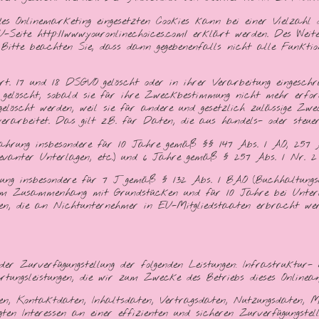
es Onlinemarketing eingesetzten Cookies kann bei einer Vielzahl
U-Seite http://www.youronlinechoices.com/ erklärt werden. Des Wei
Bitte beachten Sie, dass dann gegebenenfalls nicht alle Funktion
 17 und 18 DSGVO gelöscht oder in ihrer Verarbeitung eingesch
 gelöscht, sobald sie für ihre Zweckbestimmung nicht mehr erford
elöscht werden, weil sie für andere und gesetzlich zulässige Zwe
rarbeitet. Das gilt z.B. für Daten, die aus handels- oder steu
wahrung insbesondere für 10 Jahre gemäß §§ 147 Abs. 1 AO, 257 
elevanter Unterlagen, etc.) und 6 Jahre gemäß § 257 Abs. 1 Nr. 2
ung insbesondere für 7 J gemäß § 132 Abs. 1 BAO (Buchhaltungsunt
e im Zusammenhang mit Grundstücken und für 10 Jahre bei Unte
ngen, die an Nichtunternehmer in EU-Mitgliedstaaten erbracht w
er Zurverfügungstellung der folgenden Leistungen: Infrastruktur-
tungsleistungen, die wir zum Zwecke des Betriebs dieses Onlineang
aten, Kontaktdaten, Inhaltsdaten, Vertragsdaten, Nutzungsdaten,
en Interessen an einer effizienten und sicheren Zurverfügungstellu