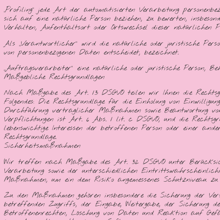
„Profiling“ jede Art der automatisierten Verarbeitung personenb
sich auf eine natürliche Person beziehen, zu bewerten, insbesonde
Verhalten, Aufenthaltsort oder Ortswechsel dieser natürlichen P
Als „Verantwortlicher“ wird die natürliche oder juristische Pe
von personenbezogenen Daten entscheidet, bezeichnet.
„Auftragsverarbeiter“ eine natürliche oder juristische Person, B
Maßgebliche Rechtsgrundlagen
Nach Maßgabe des Art. 13 DSGVO teilen wir Ihnen die Rechtsgru
Folgendes: Die Rechtsgrundlage für die Einholung von Einwilligu
Durchführung vertraglicher Maßnahmen sowie Beantwortung von A
Verpflichtungen ist Art. 6 Abs. 1 lit. c DSGVO, und die Rechtsg
lebenswichtige Interessen der betroffenen Person oder einer and
Rechtsgrundlage.
Sicherheitsmaßnahmen
Wir treffen nach Maßgabe des Art. 32 DSGVO unter Berücksich
Verarbeitung sowie der unterschiedlichen Eintrittswahrscheinlic
Maßnahmen, um ein dem Risiko angemessenes Schutzniveau zu g
Zu den Maßnahmen gehören insbesondere die Sicherung der Vert
betreffenden Zugriffs, der Eingabe, Weitergabe, der Sicherung 
Betroffenenrechten, Löschung von Daten und Reaktion auf Gefäh