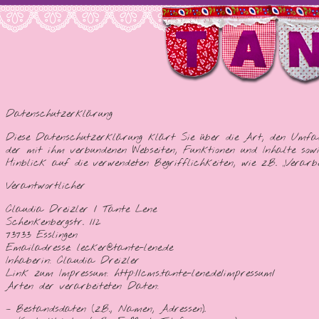
Datenschutzerklärung
Diese Datenschutzerklärung klärt Sie über die Art, den Umfan
der mit ihm verbundenen Webseiten, Funktionen und Inhalte sowie
Hinblick auf die verwendeten Begrifflichkeiten, wie z.B. „Verar
Verantwortlicher
Claudia Dreizler / Tante Lene
Schenkenbergstr. 112
73733 Esslingen
Emailadresse: lecker@tante-lene.de
Inhaberin: Claudia Dreizler
Link zum Impressum: http://cms.tante-lene.de/impressum/
Arten der verarbeiteten Daten:
– Bestandsdaten (z.B., Namen, Adressen).