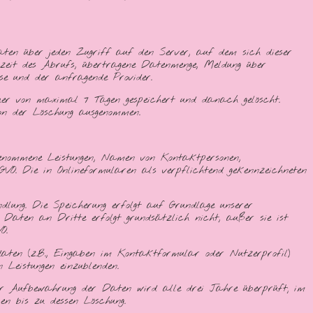
Daten über jeden Zugriff auf den Server, auf dem sich dieser
rzeit des Abrufs, übertragene Datenmenge, Meldung über
sse und der anfragende Provider.
uer von maximal 7 Tagen gespeichert und danach gelöscht.
von der Löschung ausgenommen.
genommene Leistungen, Namen von Kontaktpersonen,
SGVO. Die in Onlineformularen als verpflichtend gekennzeichneten
lung. Die Speicherung erfolgt auf Grundlage unserer
 Daten an Dritte erfolgt grundsätzlich nicht, außer sie ist
O.
sdaten (z.B., Eingaben im Kontaktformular oder Nutzerprofil)
Leistungen einzublenden.
 der Aufbewahrung der Daten wird alle drei Jahre überprüft; im
en bis zu dessen Löschung.