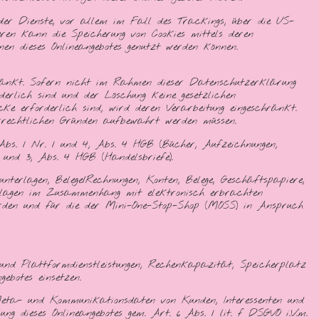
 der Dienste, vor allem im Fall des Trackings, über die US-
teren kann die Speicherung von Cookies mittels deren
en dieses Onlineangebotes genutzt werden können.
ränkt. Sofern nicht im Rahmen dieser Datenschutzerklärung
erlich sind und der Löschung keine gesetzlichen
cke erforderlich sind, wird deren Verarbeitung eingeschränkt.
errechtlichen Gründen aufbewahrt werden müssen.
Abs. 1 Nr. 1 und 4, Abs. 4 HGB (Bücher, Aufzeichnungen,
 und 3, Abs. 4 HGB (Handelsbriefe).
erlagen, Belege/Rechnungen, Konten, Belege, Geschäftspapiere,
rlagen im Zusammenhang mit elektronisch erbrachten
erden und für die der Mini-One-Stop-Shop (MOSS) in Anspruch
 und Plattformdienstleistungen, Rechenkapazität, Speicherplatz
ebotes einsetzen.
 Meta- und Kommunikationsdaten von Kunden, Interessenten und
ng dieses Onlineangebotes gem. Art. 6 Abs. 1 lit. f DSGVO i.V.m.