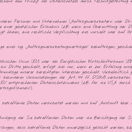
hend dem Prinzip des Datenschutzes durch Technikgestaltung und
eren Personen und Unternehmen (Auftragsverarbeitern oder Dritte
 einer gesetzlichen Erlaubnis (z.B. wenn eine Übermittlung der Da
lligt haben, eine rechtliche Verpflichtung dies vorsieht oder auf G
 eines sog. „Auftragsverarbeitungsvertrages“ beauftragen, geschi
päischen Union (EU) oder des Europäischen Wirtschaftsraums (E
an Dritte geschieht, erfolgt dies nur, wenn es zur Erfüllung unser
rundlage unserer berechtigten Interessen geschieht. Vorbehaltlich 
 besonderen Voraussetzungen der Art. 44 ff. DSGVO verarbeiten. D
r EU entsprechenden Datenschutzniveaus (z.B. für die USA durch 
rtragsklauseln“).
ob betreffende Daten verarbeitet werden und auf Auskunft über d
ändigung der Sie betreffenden Daten oder die Berichtigung der Si
ngen, dass betreffende Daten unverzüglich gelöscht werden, b