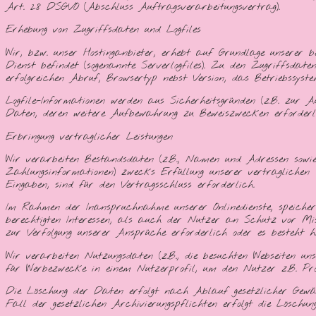
Art. 28 DSGVO (Abschluss Auftragsverarbeitungsvertrag).
Erhebung von Zugriffsdaten und Logfiles
Wir, bzw. unser Hostinganbieter, erhebt auf Grundlage unserer b
Dienst befindet (sogenannte Serverlogfiles). Zu den Zugriffsd
erfolgreichen Abruf, Browsertyp nebst Version, das Betriebssyst
Logfile-Informationen werden aus Sicherheitsgründen (z.B. zur
Daten, deren weitere Aufbewahrung zu Beweiszwecken erforderlic
Erbringung vertraglicher Leistungen
Wir verarbeiten Bestandsdaten (z.B., Namen und Adressen sowi
Zahlungsinformationen) zwecks Erfüllung unserer vertraglichen V
Eingaben, sind für den Vertragsschluss erforderlich.
Im Rahmen der Inanspruchnahme unserer Onlinedienste, speicher
berechtigten Interessen, als auch der Nutzer an Schutz vor Mis
zur Verfolgung unserer Ansprüche erforderlich oder es besteht hi
Wir verarbeiten Nutzungsdaten (z.B., die besuchten Webseiten un
für Werbezwecke in einem Nutzerprofil, um den Nutzer z.B. Pro
Die Löschung der Daten erfolgt nach Ablauf gesetzlicher Gewäh
Fall der gesetzlichen Archivierungspflichten erfolgt die Lösch