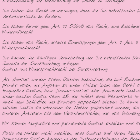
Einschränkung der Verarbeitung der Daten zu verlangen.
Sie haben das Recht zu verlangen, dass die Sie betreffenden 
Verantwortliche zu fordern.
Sie haben ferner gem. Art. 77 DSGVO das Recht, eine Beschwerd
Widerrufsrecht
Sie haben das Recht, erteilte Einwilligungen gem. Art. 7 Abs.
Widerspruchsrecht
Sie können der künftigen Verarbeitung der Sie betreffenden Da
Zwecke der Direktwerbung erfolgen.
Cookies und Widerspruchsrecht bei Direktwerbung
Als „Cookies“ werden kleine Dateien bezeichnet, die auf Rechne
primär dazu, die Angaben zu einem Nutzer (bzw. dem Gerät auf
temporäre Cookies, bzw. „Session-Cookies“ oder „transiente Cooki
einem solchen Cookie kann z.B. der Inhalt eines Warenkorbs in e
nach dem Schließen des Browsers gespeichert bleiben. So kann 
solchen Cookie die Interessen der Nutzer gespeichert werden, d
anderen Anbietern als dem Verantwortlichen, der das Onlineange
Wir können temporäre und permanente Cookies einsetzen und k
Falls die Nutzer nicht möchten, dass Cookies auf ihrem Rechner
Gespeicherte Cookies können in den Systemeinstellungen des Bro