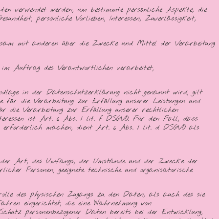
Daten verwendet werden, um bestimmte persönliche Aspekte, die
undheit, persönliche Vorlieben, Interessen, Zuverlässigkeit,
meinsam mit anderen über die Zwecke und Mittel der Verarbeitung
n im Auftrag des Verantwortlichen verarbeitet;
dlage in der Datenschutzerklärung nicht genannt wird, gilt
ge für die Verarbeitung zur Erfüllung unserer Leistungen und
 die Verarbeitung zur Erfüllung unserer rechtlichen
teressen ist Art. 6 Abs. 1 lit. f DSGVO. Für den Fall, dass
n erforderlich machen, dient Art. 6 Abs. 1 lit. d DSGVO als
d der Art, des Umfangs, der Umstände und der Zwecke der
licher Personen, geeignete technische und organisatorische
rolle des physischen Zugangs zu den Daten, als auch des sie
fahren eingerichtet, die eine Wahrnehmung von
chutz personenbezogener Daten bereits bei der Entwicklung,