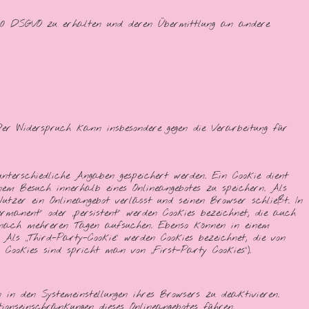
 20 DSGVO zu erhalten und deren Übermittlung an andere
r Widerspruch kann insbesondere gegen die Verarbeitung für
nterschiedliche Angaben gespeichert werden. Ein Cookie dient
m Besuch innerhalb eines Onlineangebotes zu speichern. Als
Nutzer ein Onlineangebot verlässt und seinen Browser schließt. In
rmanent“ oder „persistent“ werden Cookies bezeichnet, die auch
e nach mehreren Tagen aufsuchen. Ebenso können in einem
 Als „Third-Party-Cookie“ werden Cookies bezeichnet, die von
Cookies sind spricht man von „First-Party Cookies“).
in den Systemeinstellungen ihres Browsers zu deaktivieren.
onseinschränkungen dieses Onlineangebotes führen.