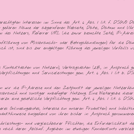
erechtigten Interessen im Sinne des Art. 6 Abs. 1 lit. f. DSGVO 
aten gehören Name der abgerufenen Webseite, Datei, Datum und Uh
em des Nutzers, Referrer URL (die zuvor besuchte Seite), IP-Adre
 Aufklärung von Missbrauchs- oder Betrugshandlungen) für die Da
h ist, sind bis zur endgültigen Klärung des jeweiligen Vorfalls 
e Kontaktdaten von Nutzern), Vertragsdaten (z.B., in Anspruch 
erpflichtungen und Serviceleistungen gem. Art. 6 Abs. 1 lit b. D
n wir die IP-Adresse und den Zeitpunkt der jeweiligen Nutzerhand
sbrauch und sonstiger unbefugter Nutzung. Eine Weitergabe dieser
erzu eine gesetzliche Verpflichtung gem. Art. 6 Abs. 1 lit. c DSGV
seres Onlineangebotes, Interesse an unseren Produkten) und Inhalt
dukthinweise ausgehend von ihren bisher in Anspruch genommenen 
rleistungs- und vergleichbarer Pflichten, die Erforderlichkeit
ung nach deren Ablauf. Angaben im etwaigen Kundenkonto verbleib