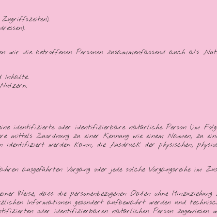
Zugriffszeiten).
ressen).
en wir die betroffenen Personen zusammenfassend auch als „Nutz
 Inhalte.
Nutzern.
ne identifizierte oder identifizierbare natürliche Person (im Folge
ondere mittels Zuordnung zu einer Kennung wie einem Namen, zu e
identifiziert werden kann, die Ausdruck der physischen, physiolog
erfahren ausgeführten Vorgang oder jede solche Vorgangsreihe im 
 einer Weise, dass die personenbezogenen Daten ohne Hinzuziehung
ätzlichen Informationen gesondert aufbewahrt werden und technis
tifizierten oder identifizierbaren natürlichen Person zugewiesen w