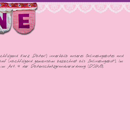
folgend kurz „Daten“) innerhalb unseres Onlineangebotes und
uf (nachfolgend gemeinsam bezeichnet als „Onlineangebot“). Im
en im Art. 4 der Datenschutzgrundverordnung (DSGVO).