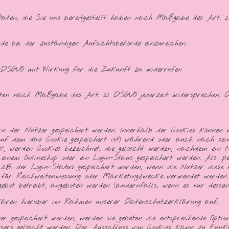
Daten, die Sie uns bereitgestellt haben nach Maßgabe des Art.
e bei der zuständigen Aufsichtsbehörde einzureichen.
 3 DSGVO mit Wirkung für die Zukunft zu widerrufen
ten nach Maßgabe des Art. 21 DSGVO jederzeit widersprechen. De
rn der Nutzer gespeichert werden. Innerhalb der Cookies können u
 dem das Cookie gespeichert ist) während oder auch nach seine
es“, werden Cookies bezeichnet, die gelöscht werden, nachdem ein 
inem Onlineshop oder ein Login-Staus gespeichert werden. Als „pe
z.B. der Login-Status gespeichert werden, wenn die Nutzer dies
ie für Reichweitenmessung oder Marketingzwecke verwendet werden.
bot betreibt, angeboten werden (andernfalls, wenn es nur dessen 
lären hierüber im Rahmen unserer Datenschutzerklärung auf.
 gespeichert werden, werden sie gebeten die entsprechende Option 
wsers gelöscht werden. Der Ausschluss von Cookies kann zu Funkti