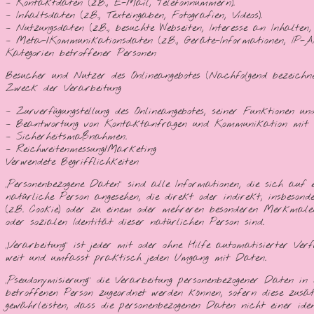
– Kontaktdaten (z.B., E-Mail, Telefonnummern).
– Inhaltsdaten (z.B., Texteingaben, Fotografien, Videos).
– Nutzungsdaten (z.B., besuchte Webseiten, Interesse an Inhalten, 
– Meta-/Kommunikationsdaten (z.B., Geräte-Informationen, IP-Ad
Kategorien betroffener Personen
Besucher und Nutzer des Onlineangebotes (Nachfolgend bezeichn
Zweck der Verarbeitung
– Zurverfügungstellung des Onlineangebotes, seiner Funktionen und
– Beantwortung von Kontaktanfragen und Kommunikation mit 
– Sicherheitsmaßnahmen.
– Reichweitenmessung/Marketing
Verwendete Begrifflichkeiten
„Personenbezogene Daten“ sind alle Informationen, die sich auf ei
natürliche Person angesehen, die direkt oder indirekt, insbes
(z.B. Cookie) oder zu einem oder mehreren besonderen Merkmalen 
oder sozialen Identität dieser natürlichen Person sind.
„Verarbeitung“ ist jeder mit oder ohne Hilfe automatisierter V
weit und umfasst praktisch jeden Umgang mit Daten.
„Pseudonymisierung“ die Verarbeitung personenbezogener Daten in
betroffenen Person zugeordnet werden können, sofern diese zus
gewährleisten, dass die personenbezogenen Daten nicht einer iden