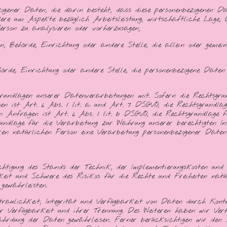
ezogener Daten, die darin besteht, dass diese personenbezogenen 
re um Aspekte bezüglich Arbeitsleistung, wirtschaftliche Lage, Ges
erson zu analysieren oder vorherzusagen;
rson, Behörde, Einrichtung oder andere Stelle, die allein oder ge
ehörde, Einrichtung oder andere Stelle, die personenbezogene Date
ndlagen unserer Datenverarbeitungen mit. Sofern die Rechtsgrun
ngen ist Art. 6 Abs. 1 lit. a und Art. 7 DSGVO, die Rechtsgrundla
nfragen ist Art. 6 Abs. 1 lit. b DSGVO, die Rechtsgrundlage für
rundlage für die Verarbeitung zur Wahrung unserer berechtigten In
eren natürlichen Person eine Verarbeitung personenbezogener Date
tigung des Stands der Technik, der Implementierungskosten un
hkeit und Schwere des Risikos für die Rechte und Freiheiten natür
ewährleisten.
raulichkeit, Integrität und Verfügbarkeit von Daten durch Kont
der Verfügbarkeit und ihrer Trennung. Des Weiteren haben wir Ver
rdung der Daten gewährleisen. Ferner berücksichtigen wir den S