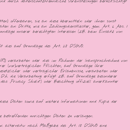
 durch datenschutzfreundliche Voreinstellungen berücksichtigt
n) offenbaren, sie an diese übermitteln oder ihnen sonst
ten an Dritte, wie an Zahlungsdienstleister, gem. Art. 6 Abs. 1
rundlage unserer berechtigten Interessen (z.B. beim Einsatz von
eht dies auf Grundlage des Art. 28 DSGVO.
WR)) verarbeiten oder dies im Rahmen der Inanspruchnahme von
er (vor)vertraglichen Pflichten, auf Grundlage Ihrer
gesetzlicher oder vertraglicher Erlaubnisse, verarbeiten oder
.h. die Verarbeitung erfolgt z.B. auf Grundlage besonderer
das „Privacy Shield“) oder Beachtung offiziell anerkannter
iese Daten sowie auf weitere Informationen und Kopie der
e betreffenden unrichtigen Daten zu verlangen.
zw. alternativ nach Maßgabe des Art. 18 DSGVO eine