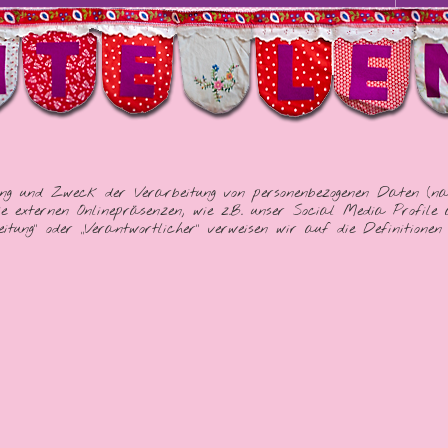
g und Zweck der Verarbeitung von personenbezogenen Daten (nach
 externen Onlinepräsenzen, wie z.B. unser Social Media Profile a
beitung“ oder „Verantwortlicher“ verweisen wir auf die Definition