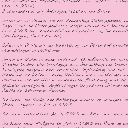
bzw. Auswahl von Hardware, Software sowie Verfahren, entsprec
(Art. 25 DSGVO).
Zusammenarbeit mit Auftragsverarbeitern und Dritten
Sofern wir im Rahmen unserer Verarbeitung Daten gegenüber and
Zugriff auf die Daten gewähren, erfolgt dies nur auf Grundlage
lit. b DSGVO zur Vertragserfüllung erforderlich ist), Sie eingewi
Beauftragten, Webhostern, etc.).
Sofern wir Dritte mit der Verarbeitung von Daten auf Grundlage
Übermittlungen in Drittländer
Sofern wir Daten in einem Drittland (d.h. außerhalb der Euro
Diensten Dritter oder Offenlegung, bzw. Übermittlung von Daten 
Einwilligung, aufgrund einer rechtlichen Verpflichtung oder auf G
lassen wir die Daten in einem Drittland nur beim Vorliegen der
Garantien, wie der offiziell anerkannten Feststellung eines de
spezieller vertraglicher Verpflichtungen (so genannte „Standardve
Rechte der betroffenen Personen
Sie haben das Recht, eine Bestätigung darüber zu verlangen, 
Daten entsprechend Art. 15 DSGVO.
Sie haben entsprechend. Art. 16 DSGVO das Recht, die Vervollst
Sie haben nach Maßgabe des Art. 17 DSGVO das Recht zu verla